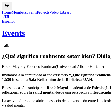
Home
Members
Events
Projects
Video Library
Español
Events
Talk
¿Qué significa realmente estar bien? Diálog
Rocío Mayol y Federico Burdman(Universidad Alberto Hurtado)
Invitamos a la comunidad al conversatorio
“¿Qué significa realmente
12:30 hrs.
, en la
Sala Bellarmino de la Biblioteca UAH
.
En esta ocasión participarán
Rocío Mayol
, académica de
Psicología
reflexionar sobre la
salud mental
desde una perspectiva
interdiscipl
La actividad propone abrir un espacio de conversación entre la psicolo
y salud mental.