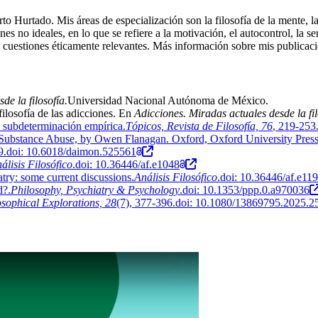
urtado. Mis áreas de especialización son la filosofía de la mente, la fi
nes no ideales, en lo que se refiere a la motivación, el autocontrol, la 
as cuestiones éticamente relevantes. Más información sobre mis publicac
de la filosofía.
Universidad Nacional Autónoma de México.
filosofía de las adicciones. En
Adicciones. Miradas actuales desde la fil
y subdeterminación empírica
.
Tópicos, Revista de Filosofía, 76
, 219-253
g Substance Abuse, by Owen Flanagan. Oxford, Oxford University Pres
99.doi: 10.6018/daimon.525561
álisis Filosófico
.doi: 10.36446/af.e1048
try: some current discussions
.
Análisis Filosófico
.doi: 10.36446/af.e11
d?
.
Philosophy, Psychiatry & Psychology
.doi: 10.1353/ppp.0.a970036
osophical Explorations, 28
(7), 377-396.doi: 10.1080/13869795.2025.