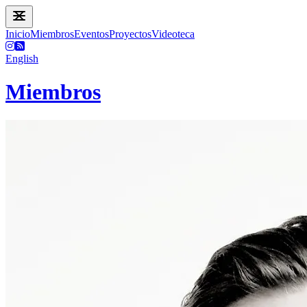
Inicio
Miembros
Eventos
Proyectos
Videoteca
English
Miembros