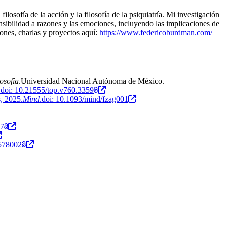
losofía de la acción y la filosofía de la psiquiatría. Mi investigación
sensibilidad a razones y las emociones, incluyendo las implicaciones de
iones, charlas y proyectos aquí:
https://www.federicoburdman.com/
osofía
.Universidad Nacional Autónoma de México.
.doi: 10.21555/top.v760.3359
s, 2025
.
Mind
.doi: 10.1093/mind/fzag001
97
2578002