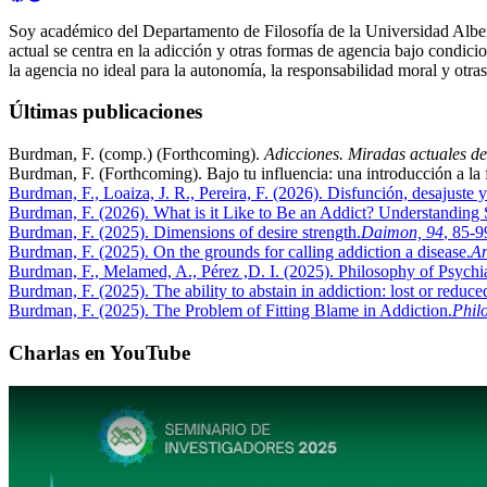
Soy académico del Departamento de Filosofía de la Universidad Alberto H
actual se centra en la adicción y otras formas de agencia bajo condicio
la agencia no ideal para la autonomía, la responsabilidad moral y otr
Últimas publicaciones
Burdman, F. (comp.) (Forthcoming).
Adicciones. Miradas actuales des
Burdman, F. (Forthcoming). Bajo tu influencia: una introducción a la 
Burdman, F., Loaiza, J. R., Pereira, F. (2026).
Disfunción, desajuste 
Burdman, F. (2026).
What is it Like to Be an Addict? Understandin
Burdman, F. (2025).
Dimensions of desire strength
.
Daimon, 94
, 85-
Burdman, F. (2025).
On the grounds for calling addiction a disease
.
An
Burdman, F., Melamed, A., Pérez ,D. I. (2025).
Philosophy of Psychia
Burdman, F. (2025).
The ability to abstain in addiction: lost or reduce
Burdman, F. (2025).
The Problem of Fitting Blame in Addiction
.
Phil
Charlas en YouTube
Play