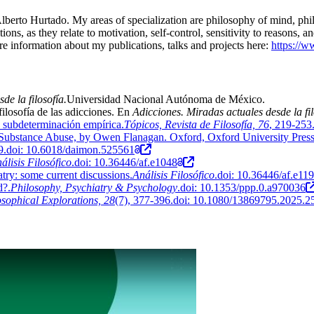
Alberto Hurtado. My areas of specialization are philosophy of mind, phi
ns, as they relate to motivation, self-control, sensitivity to reasons, 
re information about my publications, talks and projects here:
https://
de la filosofía.
Universidad Nacional Autónoma de México.
filosofía de las adicciones. En
Adicciones. Miradas actuales desde la fil
y subdeterminación empírica
.
Tópicos, Revista de Filosofía, 76
, 219-253
g Substance Abuse, by Owen Flanagan. Oxford, Oxford University Pres
99.doi: 10.6018/daimon.525561
álisis Filosófico
.doi: 10.36446/af.e1048
try: some current discussions
.
Análisis Filosófico
.doi: 10.36446/af.e11
d?
.
Philosophy, Psychiatry & Psychology
.doi: 10.1353/ppp.0.a970036
osophical Explorations, 28
(7), 377-396.doi: 10.1080/13869795.2025.