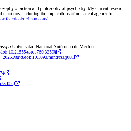
losophy of action and philosophy of psychiatry. My current research
and emotions, including the implications of non-ideal agency for
www.federicoburdman.com/
osofía
.Universidad Nacional Autónoma de México.
.doi: 10.21555/top.v760.3359
s, 2025
.
Mind
.doi: 10.1093/mind/fzag001
97
2578002