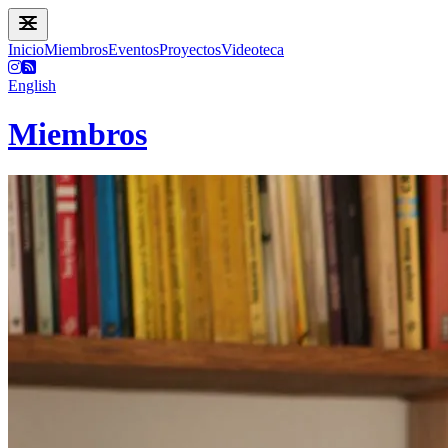
Inicio
Miembros
Eventos
Proyectos
Videoteca
English
Miembros